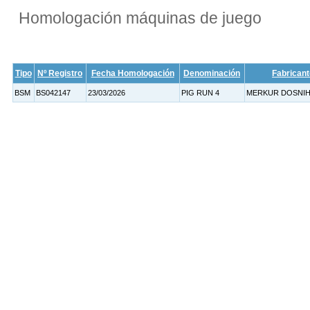
Homologación máquinas de juego
Tipo
Nº Registro
Fecha Homologación
Denominación
Fabricant
BSM
BS042147
23/03/2026
PIG RUN 4
MERKUR DOSNIHA