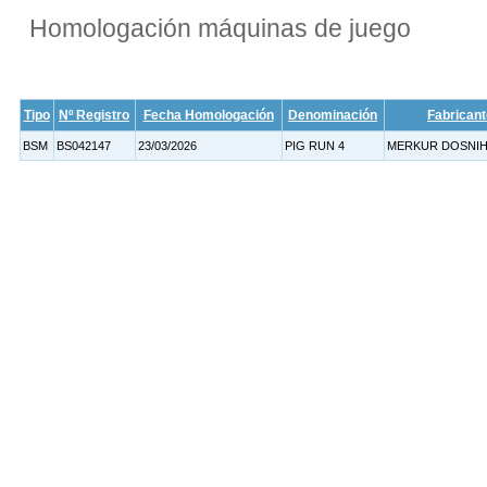
Homologación máquinas de juego
Tipo
Nº Registro
Fecha Homologación
Denominación
Fabricant
BSM
BS042147
23/03/2026
PIG RUN 4
MERKUR DOSNIHA