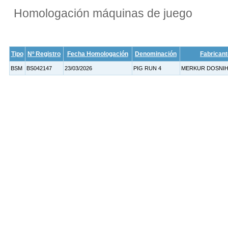
Homologación máquinas de juego
Tipo
Nº Registro
Fecha Homologación
Denominación
Fabricant
BSM
BS042147
23/03/2026
PIG RUN 4
MERKUR DOSNIHA