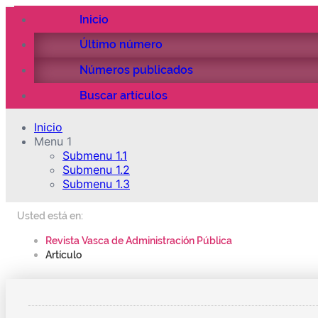
Inicio
Último número
Números publicados
Buscar artículos
Inicio
Menu 1
Submenu 1.1
Submenu 1.2
Submenu 1.3
Usted está en:
Revista Vasca de Administración Pública
Artículo