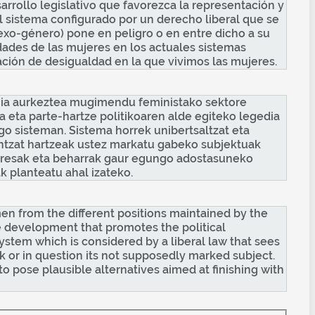
rrollo legislativo que favorezca la representación y
ual sistema configurado por un derecho liberal que se
exo-género) pone en peligro o en entre dicho a su
ades de las mujeres en los actuales sistemas
ación de desigualdad en la que vivimos las mujeres.
hia aurkeztea mugimendu feministako sektore
eta parte-hartze politikoaren alde egiteko legedia
go sisteman. Sistema horrek unibertsaltzat eta
aintzat hartzeak ustez markatu gabeko subjektuak
nteresak eta beharrak gaur egungo adostasuneko
 planteatu ahal izateko.
men from the different positions maintained by the
ive development that promotes the political
system which is considered by a liberal law that sees
sk or in question its not supposedly marked subject.
o pose plausible alternatives aimed at finishing with