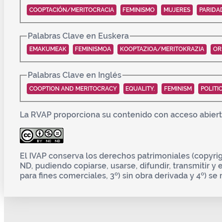
COOPTACIÓN/MERITOCRACIA
FEMINISMO
MUJERES
PARIDA
Palabras Clave en Euskera
EMAKUMEAK
FEMINISMOA
KOOPTAZIOA/MERITOKRAZIA
OR
Palabras Clave en Inglés
COOPTION AND MERITOCRACY
EQUALITY.
FEMINISM
POLITI
La RVAP proporciona su contenido con acceso abierto
El IVAP conserva los derechos patrimoniales (copyrig
ND, pudiendo copiarse, usarse, difundir, transmitir y 
para fines comerciales, 3º) sin obra derivada y 4º) se