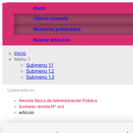
Inicio
Último número
Números publicados
Buscar artículos
Inicio
Menu 1
Submenu 1.1
Submenu 1.2
Submenu 1.3
Usted está en:
Revista Vasca de Administración Pública
Sumario: revista Nº 100
artículo