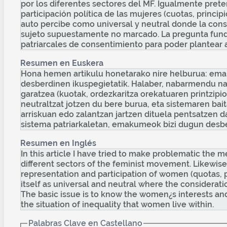
por los diferentes sectores del MF. Igualmente prete
participación política de las mujeres (cuotas, princi
auto percibe como universal y neutral donde la cons
sujeto supuestamente no marcado. La pregunta funda
patriarcales de consentimiento para poder plantear a
Resumen en Euskera
Hona hemen artikulu honetarako nire helburua: ema
desberdinen ikuspegietatik. Halaber, nabarmendu na
garatzea (kuotak, ordezkaritza orekatuaren printzipi
neutraltzat jotzen du bere burua, eta sistemaren ba
arriskuan edo zalantzan jartzen dituela pentsatzen
sistema patriarkaletan, emakumeok bizi dugun desber
Resumen en Inglés
In this article I have tried to make problematic the 
different sectors of the feminist movement. Likewise 
representation and participation of women (quotas, pr
itself as universal and neutral where the considerati
The basic issue is to know the women¿s interests and 
the situation of inequality that women live within.
Palabras Clave en Castellano