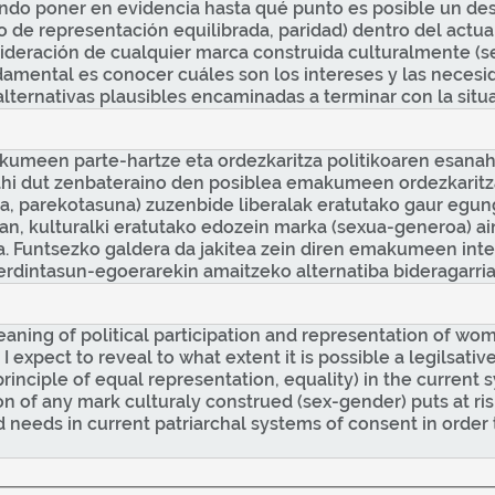
ndo poner en evidencia hasta qué punto es posible un desa
pio de representación equilibrada, paridad) dentro del act
ideración de cualquier marca construida culturalmente (s
mental es conocer cuáles son los intereses y las necesid
lternativas plausibles encaminadas a terminar con la situ
kumeen parte-hartze eta ordezkaritza politikoaren esana
hi dut zenbateraino den posiblea emakumeen ordezkaritza 
oa, parekotasuna) zuzenbide liberalak eratutako gaur egun
itan, kulturalki eratutako edozein marka (sexua-generoa) 
 da. Funtsezko galdera da jakitea zein diren emakumeen i
dintasun-egoerarekin amaitzeko alternatiba bideragarriak
meaning of political participation and representation of wo
I expect to reveal to what extent it is possible a legilsat
inciple of equal representation, equality) in the current 
on of any mark culturaly construed (sex-gender) puts at ri
needs in current patriarchal systems of consent in order t