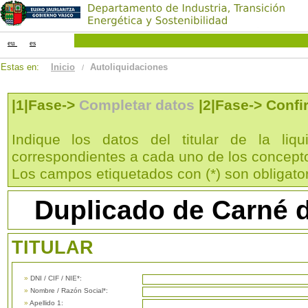
eu
es
Estas en:
Inicio
Autoliquidaciones
/
|1|Fase->
Completar datos
|2|Fase-> Confi
Indique los datos del titular de la liqu
correspondientes a cada uno de los concept
Los campos etiquetados con (*) son obligator
Duplicado de Carné d
TITULAR
»
DNI / CIF / NIE*:
»
Nombre / Razón Social*:
»
Apellido 1: