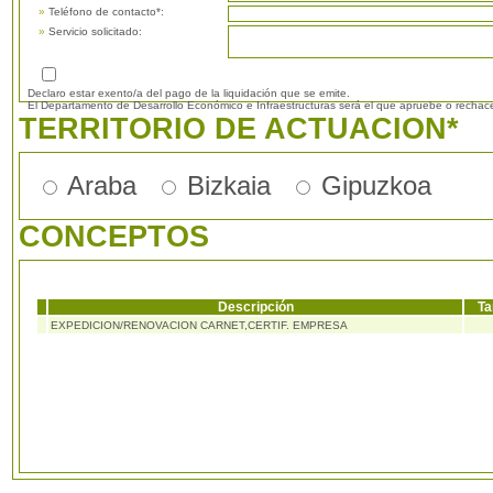
»
Teléfono de contacto*:
»
Servicio solicitado:
Declaro estar exento/a del pago de la liquidación que se emite.
El Departamento de Desarrollo Económico e Infraestructuras será el que apruebe o rechac
TERRITORIO DE ACTUACION*
Araba
Bizkaia
Gipuzkoa
CONCEPTOS
Descripción
Ta
EXPEDICION/RENOVACION CARNET,CERTIF. EMPRESA