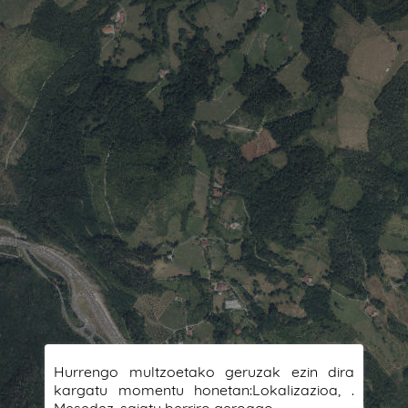
Hurrengo multzoetako geruzak ezin dira
kargatu momentu honetan:Lokalizazioa, .
Mesedez, saiatu berriro geroago.